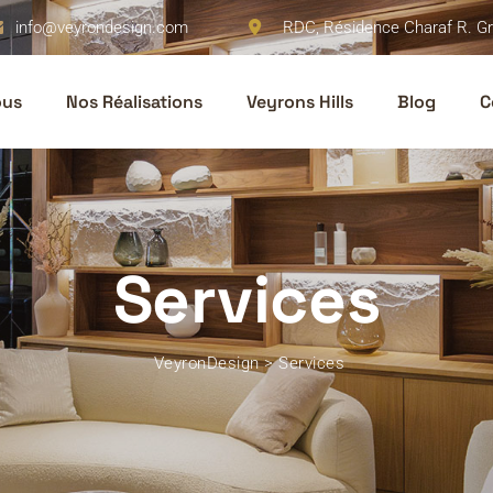
info@veyrondesign.com
RDC, Résidence Charaf R. Gr
ous
Nos Réalisations
Veyrons Hills
Blog
C
Services
VeyronDesign
>
Services