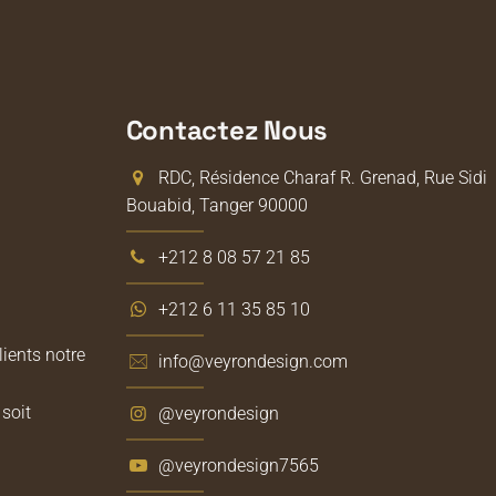
Contactez Nous
RDC, Résidence Charaf R. Grenad, Rue Sidi
Bouabid, Tanger 90000
+212 8 08 57 21 85
+212 6 11 35 85 10
lients notre
info@veyrondesign.com
soit
@veyrondesign
@veyrondesign7565