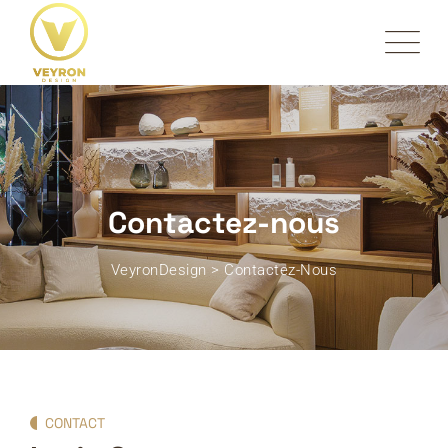
Contactez-nous
VeyronDesign
>
Contactez-Nous
CONTACT